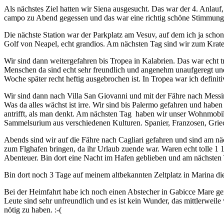
Als nächstes Ziel hatten wir Siena ausgesucht. Das war der 4. Anlauf
campo zu Abend gegessen und das war eine richtig schöne Stimmung d
Die nächste Station war der Parkplatz am Vesuv, auf dem ich ja sch
Golf von Neapel, echt grandios. Am nächsten Tag sind wir zum Krater 
Wir sind dann weitergefahren bis Tropea in Kalabrien. Das war echt t
Menschen da sind echt sehr freundlich und angenehm unaufgeregt und 
Woche später recht heftig ausgebrochen ist. In Tropea war ich definiti
Wir sind dann nach Villa San Giovanni und mit der Fähre nach Messin
Was da alles wächst ist irre. Wir sind bis Palermo gefahren und habe
antrifft, als man denkt. Am nächsten Tag haben wir unser Wohnmobil
Sammelsurium aus verschiedenen Kulturen. Spanier, Franzosen, Griech
Abends sind wir auf die Fähre nach Cagliari gefahren und sind am 
zum Flghafen bringen, da ihr Urlaub zuende war. Waren echt tolle 1 
Abenteuer. Bin dort eine Nacht im Hafen geblieben und am nächsten 
Bin dort noch 3 Tage auf meinem altbekannten Zeltplatz in Marina d
Bei der Heimfahrt habe ich noch einen Abstecher in Gabicce Mare gem
Leute sind sehr unfreundlich und es ist kein Wunder, das mittlerweil
nötig zu haben. :-(