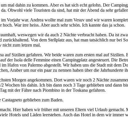
, um mal dahin zu kommen. Aber es hat sich echt gelohn. Der Campingpla
a. Obwohl viele Touristen da sind, hat mir der Abend da sehr gefallen
on im Vorjahr war. Andrea wollte mal zum Vesuv und wir waren komple
hoch. War irre heiss. Aber auch sehr schön. Ich kannte das ja schon.
raumhaft, weswegen wir da auch 2 Nächte verbracht haben. Da ist zwar 
zurückhaltend. Von dem Stellplatz aus, hat man tatsächlich nur bei So
v nicht zum letzen mal.
a auf Sizilien gefahren. Wir beide waren zum ersten mal auf Sizilien. 
n auf der Isola delle Femmine einen Campingplatz angesteuert. Die Betre
 im Hafen von Palermo abgestellt. Wir haben uns die Stadt mit dem D
en, Araber um nur ein paar zu nennen haben über die Jahrhunderte ihr
nächsten Morgen angekommen. Dort waren wir noch 2 Nächte zusammen a
1/2 Wochen bis dahin. Ich bin dann noch 3 Tage geblieben und dann bis
Tag mit der Fähre nach Piombino in der Toskana gefahren.
ie Castagneto geblieben zum Baden.
acht. Hier haben wir früher mit unseren Eltern viel Urlaub gemacht. M
e viele Hotels und Läden leerstehen. Auch das Hotel in dem wir immer w