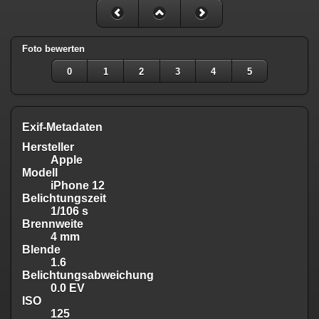
Foto bewerten
0
1
2
3
4
5
Exif-Metadaten
Hersteller
Apple
Modell
iPhone 12
Belichtungszeit
1/106 s
Brennweite
4 mm
Blende
1.6
Belichtungsabweichung
0.0 EV
ISO
125