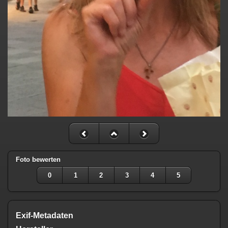
Foto bewerten
0
1
2
3
4
5
Exif-Metadaten