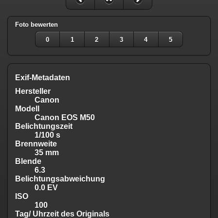
Foto bewerten
0
1
2
3
4
5
Exif-Metadaten
Hersteller
Canon
Modell
Canon EOS M50
Belichtungszeit
1/100 s
Brennweite
35 mm
Blende
6.3
Belichtungsabweichung
0.0 EV
ISO
100
Tag/ Uhrzeit des Originals