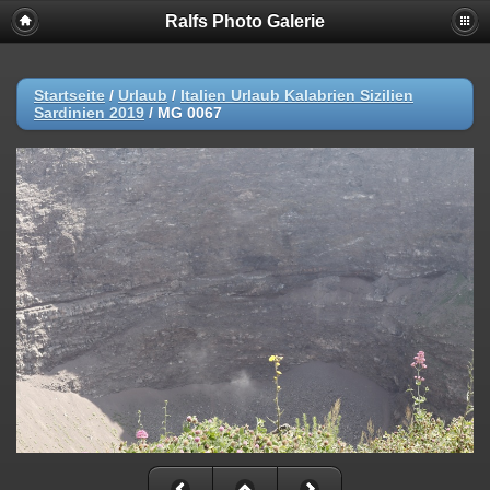
Ralfs Photo Galerie
Startseite
/
Urlaub
/
Italien Urlaub Kalabrien Sizilien
Sardinien 2019
/
MG 0067