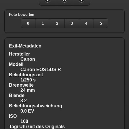
Foto bewerten
0
1
2
3
4
5
Exif-Metadaten
Hersteller
Canon
Modell
Canon EOS 5DS R
Belichtungszeit
1/250 s
Brennweite
24 mm
Blende
3.2
Belichtungsabweichung
0.0 EV
ISO
100
Tag/ Uhrzeit des Originals