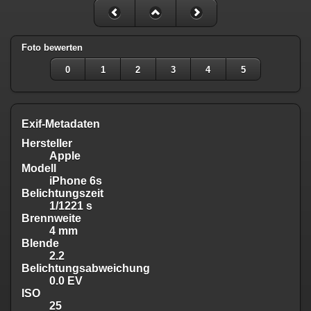
Foto bewerten
0
1
2
3
4
5
Exif-Metadaten
Hersteller
Apple
Modell
iPhone 6s
Belichtungszeit
1/1221 s
Brennweite
4 mm
Blende
2.2
Belichtungsabweichung
0.0 EV
ISO
25