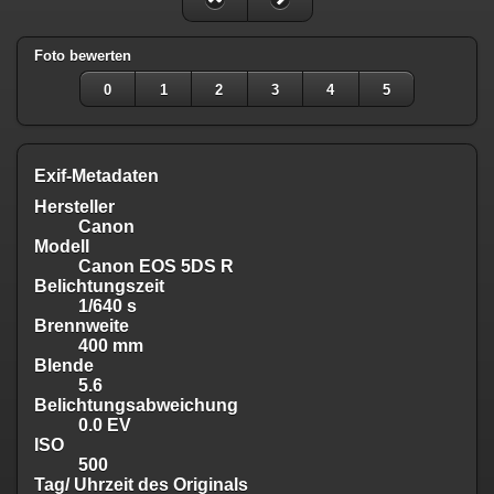
Foto bewerten
0
1
2
3
4
5
Exif-Metadaten
Hersteller
Canon
Modell
Canon EOS 5DS R
Belichtungszeit
1/640 s
Brennweite
400 mm
Blende
5.6
Belichtungsabweichung
0.0 EV
ISO
500
Tag/ Uhrzeit des Originals