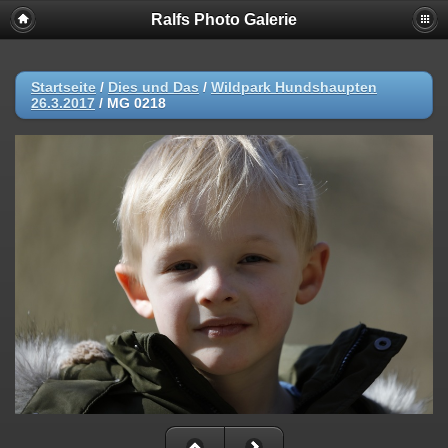
Ralfs Photo Galerie
Startseite
/
Dies und Das
/
Wildpark Hundshaupten
26.3.2017
/
MG 0218