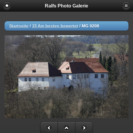
Ralfs Photo Galerie
Startseite
/
15 Am besten bewertet
/
MG 0208