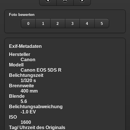
Foto bewerten
0
1
2
3
4
5
Exif-Metadaten
Hersteller
Canon
Modell
Canon EOS 5DS R
Belichtungszeit
1/320 s
Brennweite
400 mm
Blende
5.6
Belichtungsabweichung
-1.0 EV
ISO
1600
Tag/ Uhrzeit des Originals