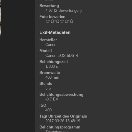
Bewertung
4.97
(2 Bewertungen)
Foto bewerten
Exif-Metadaten
Hersteller
Canon
Modell
Canon EOS 5DS R
Belichtungszeit
1/800 s
Brennweite
400 mm
Blende
5.6
Belichtungsabweichung
-0.7 EV
ISO
400
Tag/ Uhrzeit des Originals
2017:03:26 13:48:19
Belichtungsprogramm
Zeitautomatik