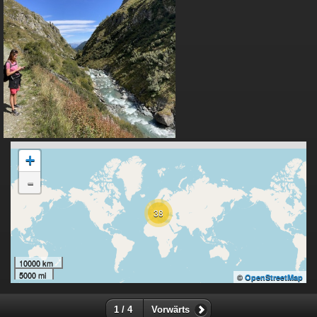
+
-
38
10000 km
5000 mi
©
OpenStreetMap
1 / 4
Vorwärts